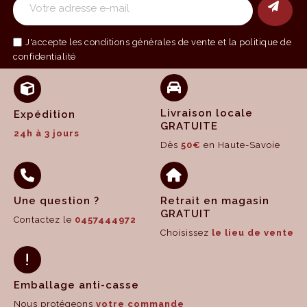
J'accepte les
conditions générales de vente
et la politique de
confidentialité
Livraison locale
Expédition
GRATUITE
24h à 3 jours
Dès
50€
en Haute-Savoie
Une question ?
Retrait en magasin
GRATUIT
Contactez le
0457444972
Choisissez
le lieu de vente
Emballage anti-casse
Nous protégeons
votre commande