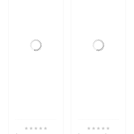









