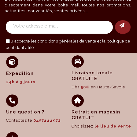
directement dans votre boite mail toutes nos promotions,
actualités, nouveautés, ventes privées...
J'accepte les
conditions générales de vente
et la politique de
confidentialité
Livraison locale
Expédition
GRATUITE
24h à 3 jours
Dès
50€
en Haute-Savoie
Une question ?
Retrait en magasin
GRATUIT
Contactez le
0457444972
Choisissez
le lieu de vente