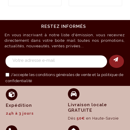
RESTEZ INFORMÉS
En vous inscrivant à notre liste d'émission, vous recevrez
directement dans votre boite mail toutes nos promotions,
actualités, nouveautés, ventes privées...
J'accepte les
conditions générales de vente
et la politique de
confidentialité
Livraison locale
Expédition
GRATUITE
24h à 3 jours
Dès
50€
en Haute-Savoie