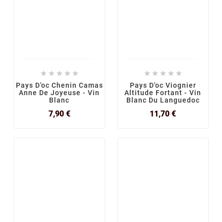










Pays D'oc Chenin Camas
Pays D'oc Viognier
Anne De Joyeuse - Vin
Altitude Fortant - Vin
Blanc
Blanc Du Languedoc
Prix
Prix
7,90 €
11,70 €