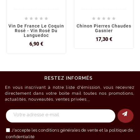










Vin De France Le Coquin
Chinon Pierres Chaudes
Rosé - Vin Rosé Du
Gasnier
Languedoc
Prix
17,30 €
Prix
6,90 €
RESTEZ INFORMÉS
En vous inscrivant à notre liste d'émission, vous recevrez
directement dans votre boite mail toutes nos promotions,
actualités, nouveautés, ventes privées...
J'accepte les
conditions générales de vente
et la politique de
confidentialité