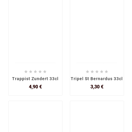










Trappist Zundert 33cl
Tripel St Bernardus 33cl
Prix
Prix
4,90 €
3,30 €