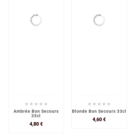










Ambrée Bon Secours
Blonde Bon Secours 33cl
33cl
Prix
4,60 €
Prix
4,80 €