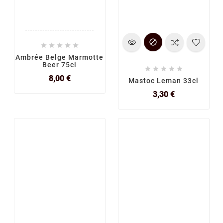






Ambrée Belge Marmotte
Beer 75cl





Prix
8,00 €
Mastoc Leman 33cl
Prix
3,30 €