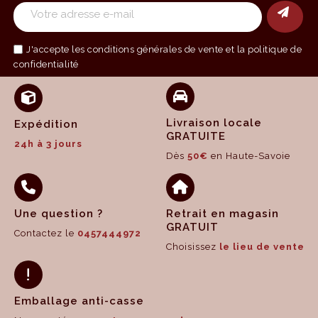
J'accepte les
conditions générales de vente
et la politique de
confidentialité
Livraison locale
Expédition
GRATUITE
24h à 3 jours
Dès
50€
en Haute-Savoie
Une question ?
Retrait en magasin
GRATUIT
Contactez le
0457444972
Choisissez
le lieu de vente
Emballage anti-casse