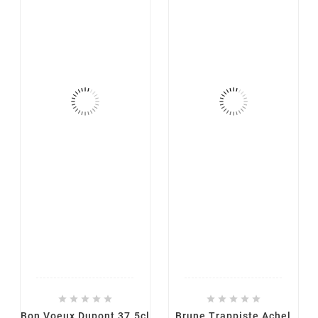










Bon Voeux Dupont 37.5cl
Brune Trappiste Achel