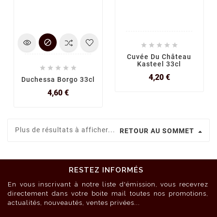






Cuvée Du Château
Kasteel 33cl





Prix
4,20 €
Duchessa Borgo 33cl
Prix
4,60 €
Plus de résultats à afficher...
RETOUR AU SOMMET
RESTEZ INFORMÉS
En vous inscrivant à notre liste d'émission, vous recevrez
directement dans votre boite mail toutes nos promotions,
actualités, nouveautés, ventes privées...