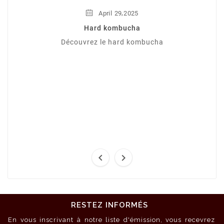
,
April
29
2025
Hard kombucha
Découvrez le hard kombucha


RESTEZ INFORMÉS
En vous inscrivant à notre liste d'émission, vous recevrez