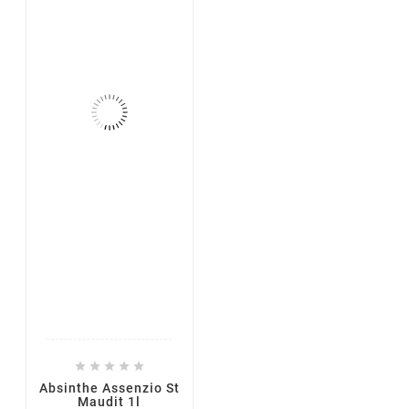





Absinthe Assenzio St
Maudit 1l