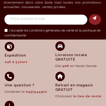
directement dans votre boite mail toutes nos promotions,
actualités, nouveautés, ventes privées...
J'accepte les
conditions générales de vente
et la politique de
confidentialité
Livraison locale
Expédition
GRATUITE
24h à 3 jours
Dès
50€
en Haute-Savoie
Une question ?
Retrait en magasin
GRATUIT
Contactez le
0457444972
Choisissez
le lieu de vente