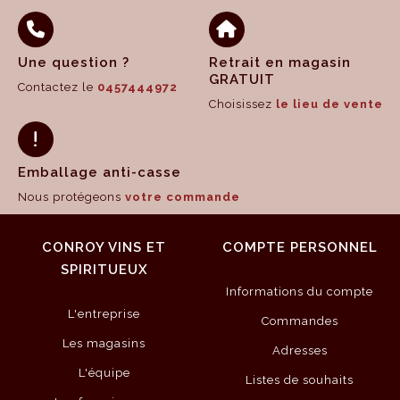
Une question ?
Retrait en magasin
GRATUIT
Contactez le
0457444972
Choisissez
le lieu de vente
Emballage anti-casse
Nous protégeons
votre commande
CONROY VINS ET
COMPTE PERSONNEL
SPIRITUEUX
Informations du compte
L'entreprise
Commandes
Les magasins
Adresses
L'équipe
Listes de souhaits