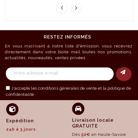


RESTEZ INFORMÉS
En vous inscrivant à notre liste d'émission, vous recevrez
directement dans votre boite mail toutes nos promotions,
actualités, nouveautés, ventes privées...
J'accepte les
conditions générales de vente
et la politique de
confidentialité
Livraison locale
Expédition
GRATUITE
24h à 3 jours
Dès
50€
en Haute-Savoie