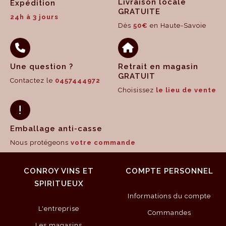
Livraison locale
Expédition
GRATUITE
24h à 3 jours
Dès
50€
en Haute-Savoie
Une question ?
Retrait en magasin
GRATUIT
Contactez le
0457444972
Choisissez
le lieu de vente
Emballage anti-casse
Nous protégeons
votre commande
CONROY VINS ET
COMPTE PERSONNEL
SPIRITUEUX
Informations du compte
L'entreprise
Commandes
Les magasins