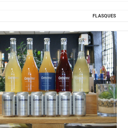
déguster le Beaujolais
Nouveau dans vos Caves
Conroy à Sallanches, ...
FLASQUES