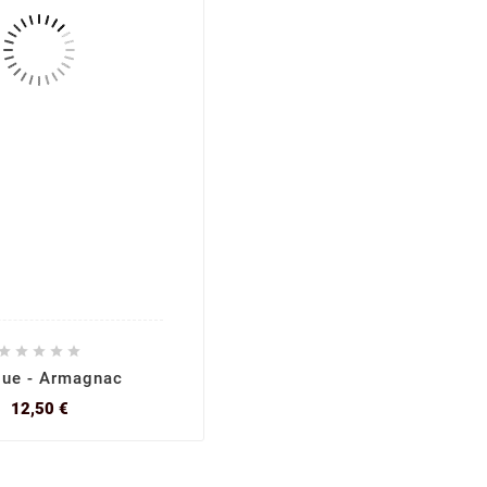





que - Armagnac
Prix
12,50 €