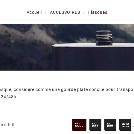
Accueil
ACCESSOIRES
Flasques
WHIS
lasque, considéré comme une gourde plate conçue pour transporter
Découvrez
s 24/48h.
,
8
2024
,
boire du
November
06
2023
comment c
ary
Beaujolais Nouveau
de qua
janvier,
égale
Pour les curieux et les
ifférents
déguster 
amateurs de Beaujolais nous
 produit.
January !
vous invitons à venir