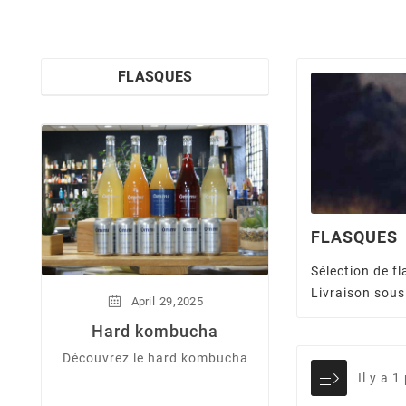
FLASQUES
FLASQUES
Sélection de f
Livraison sou
January
1
,
April
29
2025
Dry Janu
Hard kombucha
En ce mois de 
Découvrez le hard kombucha
découvrez les d
Il y a 1
aspects du Dry 