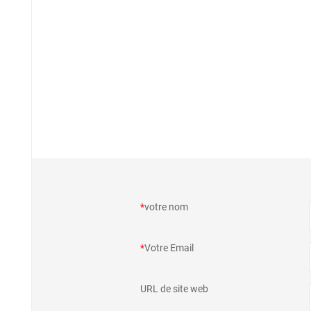
*
votre nom
*
Votre Email
URL de site web