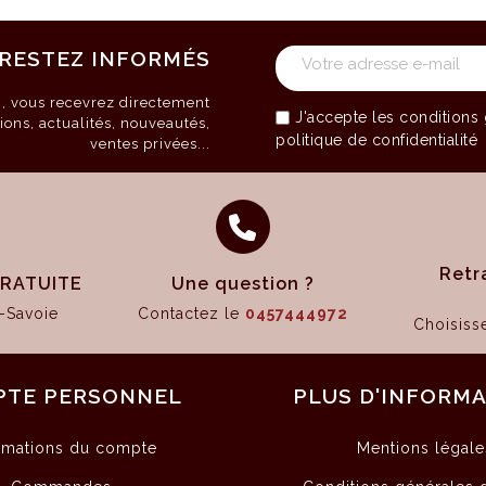
RESTEZ INFORMÉS
on, vous recevrez directement
J'accepte les
conditions 
ions, actualités, nouveautés,
politique de confidentialité
ventes privées...
Retr
 GRATUITE
Une question ?
-Savoie
Contactez le
0457444972
Choisis
PTE PERSONNEL
PLUS D'INFORM
rmations du compte
Mentions légale