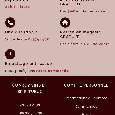
GRATUITE
24h à 3 jours
Dès
50€
en Haute-Savoie
Une question ?
Retrait en magasin
GRATUIT
Contactez le
0457444972
Choisissez
le lieu de vente
Emballage anti-casse
Nous protégeons
votre commande
CONROY VINS ET
COMPTE PERSONNEL
SPIRITUEUX
Informations du compte
L'entreprise
Commandes
Les magasins
Adresses