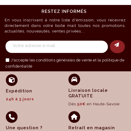
RESTEZ INFORMÉS
En vous inscrivant à notre liste d'émission, vous recevrez
directement dans votre boite mail toutes nos promotions,
actualités, nouveautés, ventes privées...
J'accepte les
conditions générales de vente
et la politique de
confidentialité
Livraison locale
Expédition
GRATUITE
24h à 3 jours
Dès
50€
en Haute-Savoie
Une question ?
Retrait en magasin