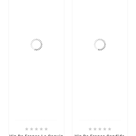









