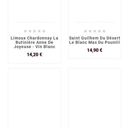










Limoux Chardonnay La
Saint Guilhem Du Désert
Butinière Anne De
Le Blanc Mas Du Pountil
Joyeuse - Vin Blanc
Prix
14,90 €
Prix
14,20 €