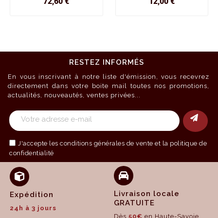
Prix
Prix
72,60 €
12,00 €
RESTEZ INFORMÉS
En vous inscrivant à notre liste d'émission, vous recevrez
directement dans votre boite mail toutes nos promotions,
actualités, nouveautés, ventes privées...
J'accepte les
conditions générales de vente
et la politique de
confidentialité
Livraison locale
Expédition
GRATUITE
24h à 3 jours
Dès
50€
en Haute-Savoie