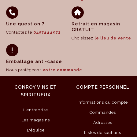
Une question ?
Retrait en magasin
GRATUIT
Contactez le
0457444972
Choisissez
le lieu de vente
Emballage anti-casse
Nous protégeons
votre commande
CONROY VINS ET
COMPTE PERSONNEL
SPIRITUEUX
Informations du compte
L'entreprise
Commandes
Les magasins
Adresses
L'équipe
Listes de souhaits