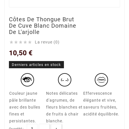
Côtes De Thongue Brut
De Cuve Blanc Domaine
De L'arjolle
La revue (0)





10,50 €
Derniers articles en stock
Couleur jaune
Notes délicates
Effervescence
pâle brillante
d'agrumes, de
élégante et vive,
avec des bulles
fleurs blanches et
saveurs fruitées,
fines et
de fruits à chair
acidité équilibrée.
persistantes.
blanche.