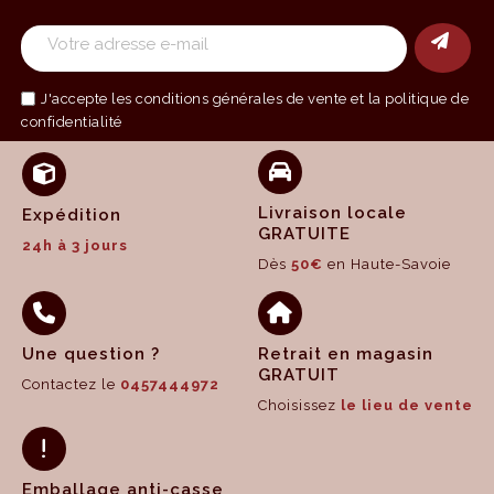
J'accepte les
conditions générales de vente
et la politique de
confidentialité
Livraison locale
Expédition
GRATUITE
24h à 3 jours
Dès
50€
en Haute-Savoie
Une question ?
Retrait en magasin
GRATUIT
Contactez le
0457444972
Choisissez
le lieu de vente
Emballage anti-casse