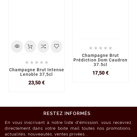





Champagne Brut
Prédiction Dom Caudron





37.5cl
Champagne Brut Intense
Prix
17,50 €
Lenoble 37,5cl
Prix
23,50 €
RESTEZ INFORMÉS
En vous inscrivant à notre liste d'émission, vous recevrez
directement dans votre boite mail toutes nos promotions,
actualités, nouveautés, ventes privées...