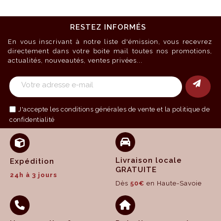
RESTEZ INFORMÉS
En vous inscrivant à notre liste d'émission, vous recevrez
directement dans votre boite mail toutes nos promotions,
actualités, nouveautés, ventes privées...
J'accepte les
conditions générales de vente
et la politique de
confidentialité
Livraison locale
Expédition
GRATUITE
24h à 3 jours
Dès
50€
en Haute-Savoie