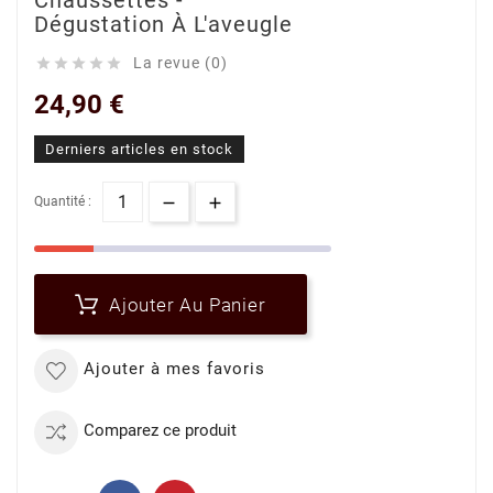
Chaussettes -
Dégustation À L'aveugle
La revue (0)





24,90 €
Derniers articles en stock
Quantité :
Ajouter Au Panier
Ajouter à mes favoris
Comparez ce produit