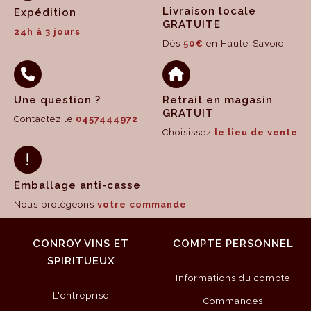
Livraison locale
Expédition
GRATUITE
24h à 3 jours
Dès
50€
en Haute-Savoie
Une question ?
Retrait en magasin
GRATUIT
Contactez le
0457444972
Choisissez
le lieu de vente
Emballage anti-casse
Nous protégeons
votre commande
CONROY VINS ET
COMPTE PERSONNEL
SPIRITUEUX
Informations du compte
L'entreprise
Commandes