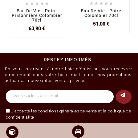










Eau De Vie - Poire
Eau De Vie - Poire
Prisonnière Colombier
Colombier 70cl
70cl
Prix
51,00 €
Prix
63,90 €
RESTEZ INFORMÉS
En vous inscrivant à notre liste d'émission, vous recevrez
directement dans votre boite mail toutes nos promotions,
actualités, nouveautés, ventes privées...
J'accepte les
conditions générales de vente
et la politique de
confidentialité