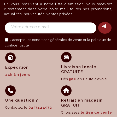
En vous inscrivant à notre liste d'émission, vous recevrez
directement dans votre boite mail toutes nos promotions,
actualités, nouveautés, ventes privées...
J'accepte les
conditions générales de vente
et la politique de
confidentialité
Livraison locale
Expédition
GRATUITE
24h à 3 jours
Dès
50€
en Haute-Savoie
Une question ?
Retrait en magasin
GRATUIT
Contactez le
0457444972
Choisissez
le lieu de vente