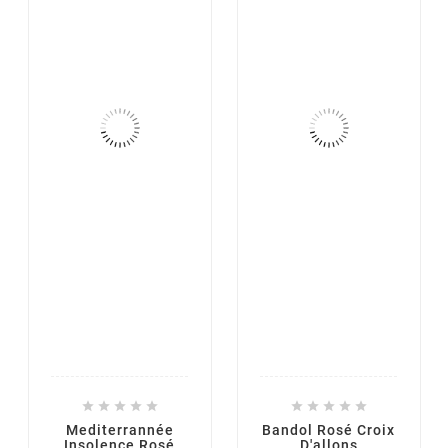










Mediterrannée
Bandol Rosé Croix
Insolence Rosé
D'allons