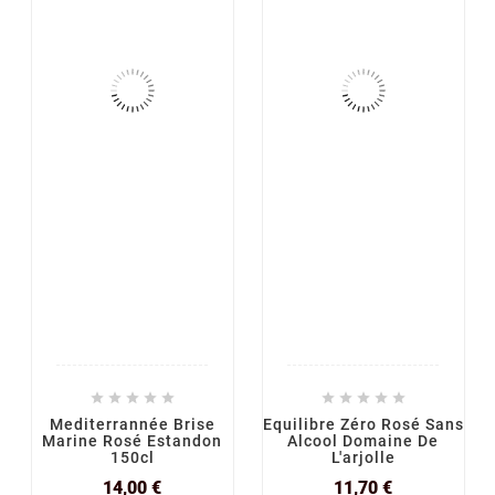










Mediterrannée Brise
Equilibre Zéro Rosé Sans
Marine Rosé Estandon
Alcool Domaine De
150cl
L'arjolle
Prix
Prix
14,00 €
11,70 €