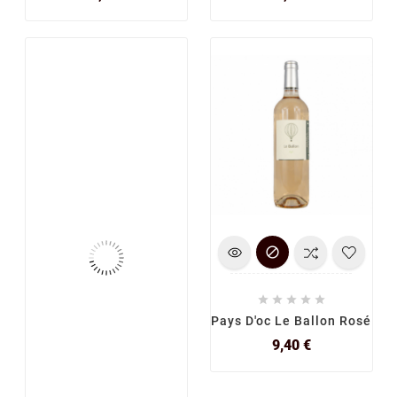






Pays D'oc Le Ballon Rosé
Prix
9,40 €