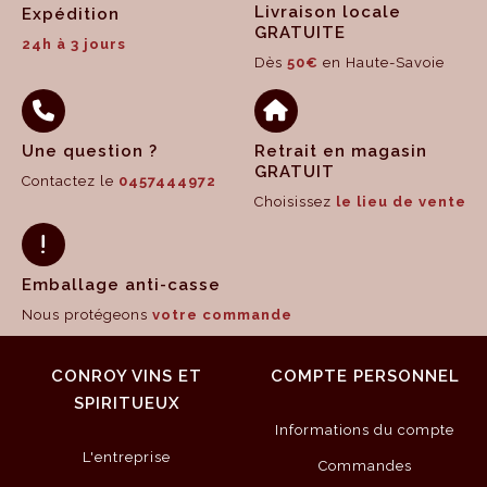
Livraison locale
Expédition
GRATUITE
24h à 3 jours
Dès
50€
en Haute-Savoie
Une question ?
Retrait en magasin
GRATUIT
Contactez le
0457444972
Choisissez
le lieu de vente
Emballage anti-casse
Nous protégeons
votre commande
CONROY VINS ET
COMPTE PERSONNEL
SPIRITUEUX
Informations du compte
L'entreprise
Commandes