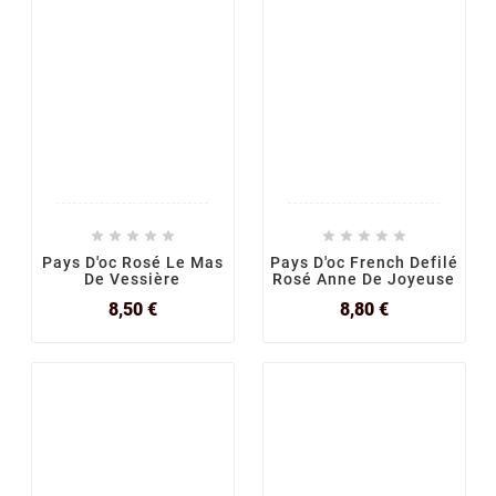










Pays D'oc Rosé Le Mas
Pays D'oc French Defilé
De Vessière
Rosé Anne De Joyeuse
Prix
Prix
8,50 €
8,80 €