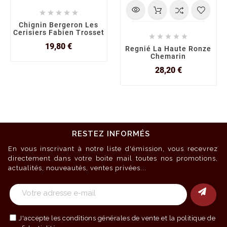





Chignin Bergeron Les
Cerisiers Fabien Trosset





Prix
19,80 €
Regnié La Haute Ronze
Chemarin
Prix
28,20 €
RESTEZ INFORMÉS
En vous inscrivant à notre liste d'émission, vous recevrez
directement dans votre boite mail toutes nos promotions,
actualités, nouveautés, ventes privées...
J'accepte les
conditions générales de vente
et la politique de