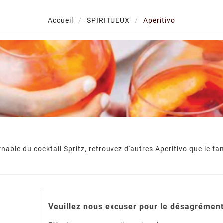
Accueil
SPIRITUEUX
Aperitivo
,
,
8
2024
November
06
2023
ary
Beaujolais Nouveau
WHIS
janvier,
Pour les curieux et les
Découvrez
ifférents
amateurs de Beaujolais nous
boire du
January !
vous invitons à venir
comment c
déguster le Beaujolais
de qua
nable du cocktail Spritz, retrouvez d'autres Aperitivo que le f
Nouveau dans vos Caves
égale
Conroy à Sallanches, ...
déguster 
Veuillez nous excuser pour le désagrément