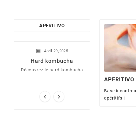
APERITIVO
,
April
29
2025
January
1
Hard kombucha
Dry Janu
Découvrez le hard kombucha
En ce mois de 
découvrez les d
APERITIVO
aspects du Dry 
Base incontour


apéritifs !