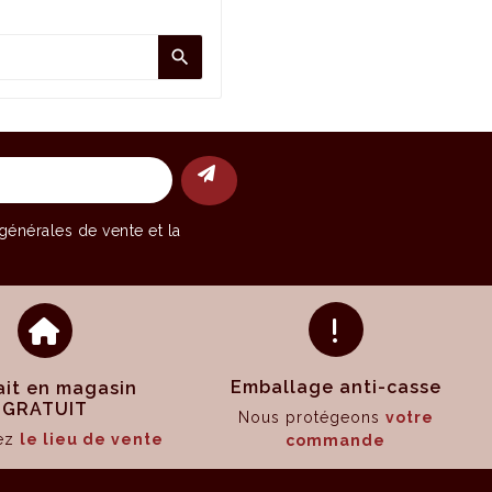

générales de vente
et la
Emballage anti-casse
ait en magasin
GRATUIT
Nous protégeons
votre
sez
le lieu de vente
commande