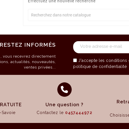
Effectuez une nouvelle recherche
RESTEZ INFORMÉS
on, vous recevrez directement
J'accepte les
conditions 
ions, actualités, nouveautés,
politique de confidentialité
ventes privées...
Retr
 GRATUITE
Une question ?
-Savoie
Contactez le
0457444972
Choisis