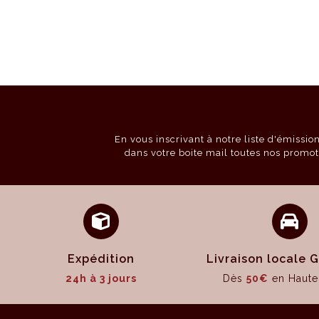
En vous inscrivant à notre liste d'émissi
dans votre boite mail toutes nos promot
Expédition
Livraison locale
24h à 3 jours
Dès
50€
en Haute