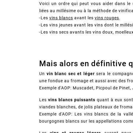
Voici un ordre qui peut vous aider dans le 
liées au millésime ou à la méthode de vinific
-Les
vins blancs
avant les
vins rouges
.
-Les vins jeunes avant les vins dont le millés
-Les vins secs avants les vins doux, moelleu
Mais alors en définitive q
Un
vin blanc sec et léger
sera le compagnon
une fondue au fromage et aussi avec des fr
Exemple d'AOP: Muscadet, Picpoul de Pinet, 
Les
vins blancs puissants
quant à eux sont
viandes blanches, de jolis plateaux de froma
Exemple d'AOP: Les vins blancs de la val
bourgognes blancs sur les appellations comm
Les
vins et rouges légers
auront pour 