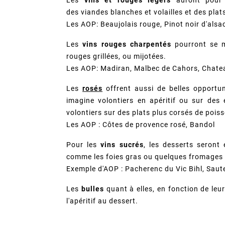
des viandes blanches et volailles et des plat
Les AOP:
Beaujolais
rouge, Pinot noir d'alsa
Les
vins rouges charpentés
pourront se m
rouges grillées, ou mijotées.
Les AOP: Madiran, Malbec de Cahors, Chatea
Les
rosés
offrent aussi de belles opportun
imagine volontiers en apéritif ou sur des 
volontiers sur des plats plus corsés de pois
Les AOP : Côtes de provence rosé, Bandol
Pour les
vins sucrés
, les desserts seront
comme les foies gras ou quelques fromages 
Exemple d'AOP : Pacherenc du Vic Bihl, Saut
Les
bulles
quant à elles, en fonction de leu
l'apéritif au dessert.