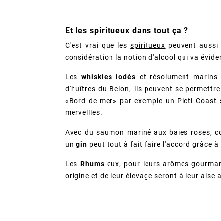
Et les spiritueux dans tout ça ?
C'est vrai que les
spiritueux
peuvent aussi 
considération la notion d'alcool qui va évi
Les
whiskies
iodés
et résolument marins 
d'huîtres du Belon, ils peuvent se permettr
«Bord de mer» par exemple un
Picti Coast 
merveilles.
Avec du saumon mariné aux baies roses, co
un
gin
peut tout à fait faire l'accord grâce 
Les
Rhums
eux, pour leurs arômes gourman
origine et de leur élevage seront à leur aise