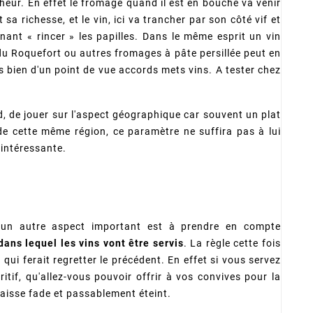
icheur. En effet le fromage quand il est en bouche va venir
sa richesse, et le vin, ici va trancher par son côté vif et
enant « rincer » les papilles. Dans le même esprit un vin
u Roquefort ou autres fromages à pâte persillée peut en
s bien d'un point de vue accords mets vins. A tester chez
d, de jouer sur l'aspect géographique car souvent un plat
de cette même région, ce paramètre ne suffira pas à lui
 intéressante.
, un autre aspect important est à prendre en compte
 dans lequel les vins vont être servis
. La règle cette fois
 qui ferait regretter le précédent. En effet si vous servez
ritif, qu'allez-vous pouvoir offrir à vos convives pour la
raisse fade et passablement éteint.