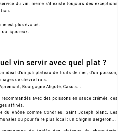
service du vin, même s'il existe toujours des exceptions
ation.
ime est plus évolué.
x ou liquoreux.
uel vin servir avec quel plat ?
 idéal d'un joli plateau de fruits de mer, d'un poisson,
omages de chèvre frais.
Apremont, Bourgogne Aligoté, Cassis...
 recommandés avec des poissons en sauce crémée, des
ges affinés.
lée du Rhône comme Condrieu, Saint Joseph blanc, Les
unales ou pour faire plus local : un Chignin Bergeron...
compagnon de tablée des plateaux de charcuterie,