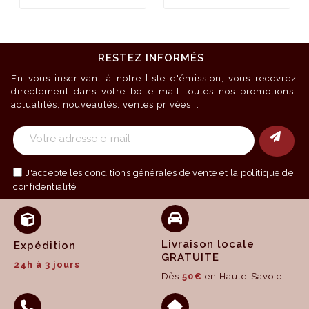
RESTEZ INFORMÉS
En vous inscrivant à notre liste d'émission, vous recevrez
directement dans votre boite mail toutes nos promotions,
actualités, nouveautés, ventes privées...
J'accepte les
conditions générales de vente
et la politique de
confidentialité
Livraison locale
Expédition
GRATUITE
24h à 3 jours
Dès
50€
en Haute-Savoie