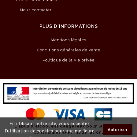
Nous contacter
PLUS D'INFORMATIONS
Mentions légales
Conditions générales de vente
Politique de la vie privée
En utilisant notre site, vous acceptez
L'abus d'alcool est dangereux pour la santé.
À
Autoriser
l'utilisation de cookies pour une meilleure
consommer avec modération.