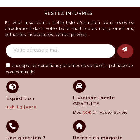
RESTEZ INFORMÉS
En vous inscrivant à notre liste d'émission, vous recevrez
directement dans votre boite mail toutes nos promotions,
actualités, nouveautés, ventes privées...
J'accepte les
conditions générales de vente
et la politique de
confidentialité
Livraison locale
Expédition
GRATUITE
24h à 3 jours
Dès
50€
en Haute-Savoie
Une question ?
Retrait en magasin