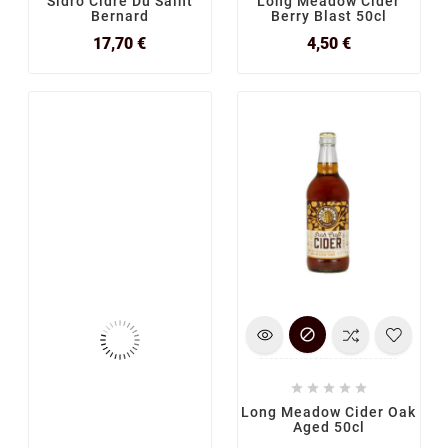
Sidro Cidre Du Saint
Long Meadow Cider
Bernard
Berry Blast 50cl
Prix
Prix
17,70 €
4,50 €






Long Meadow Cider Oak
Aged 50cl