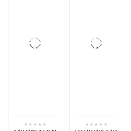









