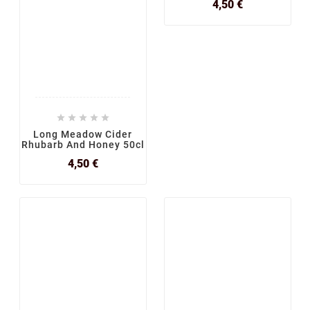
Prix
4,50 €





Long Meadow Cider
Rhubarb And Honey 50cl
Prix
4,50 €