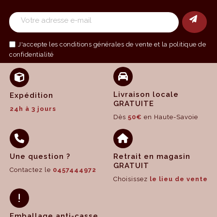
J'accepte les
conditions générales de vente
et la politique de
confidentialité
Livraison locale
Expédition
GRATUITE
24h à 3 jours
Dès
50€
en Haute-Savoie
Une question ?
Retrait en magasin
GRATUIT
Contactez le
0457444972
Choisissez
le lieu de vente
Emballage anti-casse