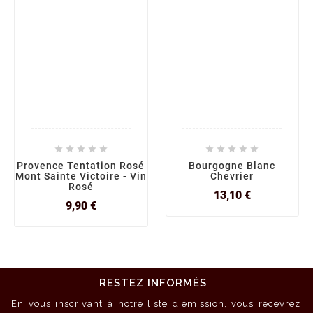










Provence Tentation Rosé
Bourgogne Blanc
Mont Sainte Victoire - Vin
Chevrier
Rosé
Prix
13,10 €
Prix
9,90 €
RESTEZ INFORMÉS
En vous inscrivant à notre liste d'émission, vous recevrez