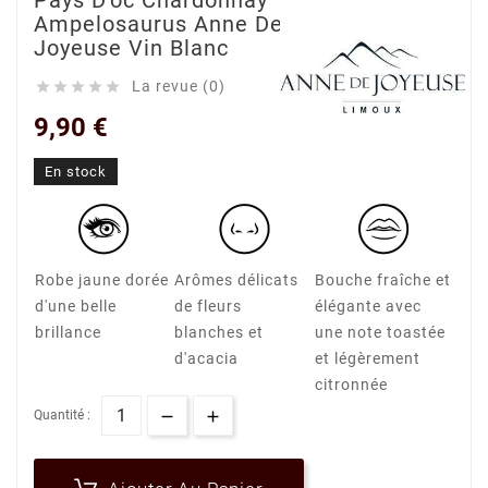
Pays D'oc Chardonnay
Ampelosaurus Anne De
Joyeuse Vin Blanc
La revue (0)





9,90 €
En stock
Robe jaune dorée
Arômes délicats
Bouche fraîche et
d'une belle
de fleurs
élégante avec
brillance
blanches et
une note toastée
d'acacia
et légèrement
citronnée
Quantité :