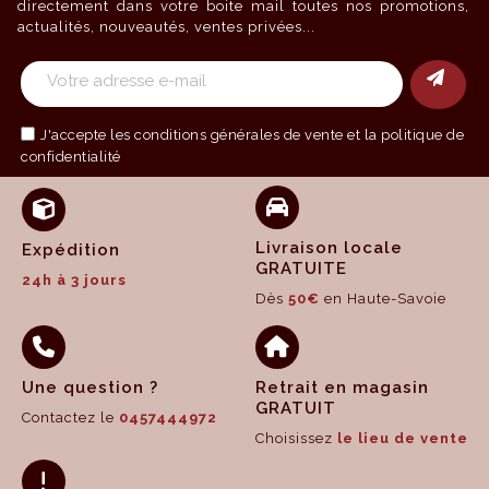
directement dans votre boite mail toutes nos promotions,
actualités, nouveautés, ventes privées...
J'accepte les
conditions générales de vente
et la politique de
confidentialité
Livraison locale
Expédition
GRATUITE
24h à 3 jours
Dès
50€
en Haute-Savoie
Une question ?
Retrait en magasin
GRATUIT
Contactez le
0457444972
Choisissez
le lieu de vente