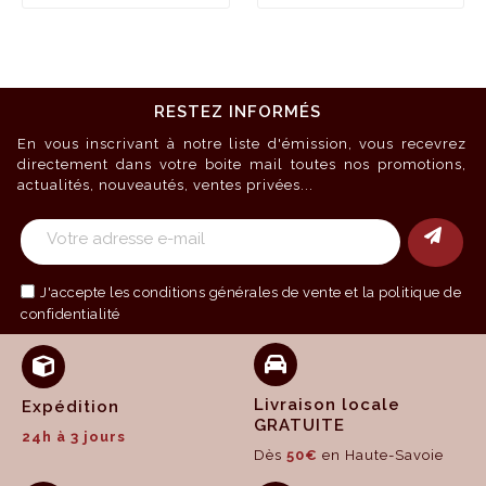
RESTEZ INFORMÉS
En vous inscrivant à notre liste d'émission, vous recevrez
directement dans votre boite mail toutes nos promotions,
actualités, nouveautés, ventes privées...
J'accepte les
conditions générales de vente
et la politique de
confidentialité
Livraison locale
Expédition
GRATUITE
24h à 3 jours
Dès
50€
en Haute-Savoie