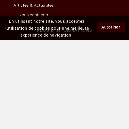
Articles & Actualités
Nous contacter
En utilisant notre site, vous acceptez
Autoriser
l'utilisation de cookies pour une meilleure
PLUS D'INFORMATIONS
expérience de navigation.
Mentions légales
Conditions générales de vente
Politique de la vie privée
L'abus d'alcool est dangereux pour la santé.
À