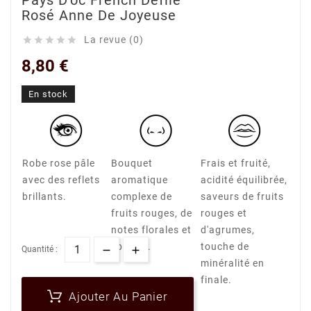
Pays D'oc French Defilé
Rosé Anne De Joyeuse
La revue (0)





8,80 €
En stock
Robe rose pâle
Bouquet
Frais et fruité,
avec des reflets
aromatique
acidité équilibrée,
brillants.
complexe de
saveurs de fruits
fruits rouges, de
rouges et
notes florales et
d'agrumes,
épicées.
touche de
Quantité :
minéralité en
finale.
Ajouter Au Panier