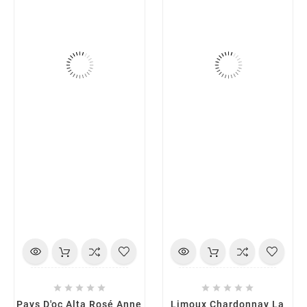










Pays D'oc Alta Rosé Anne
Limoux Chardonnay La