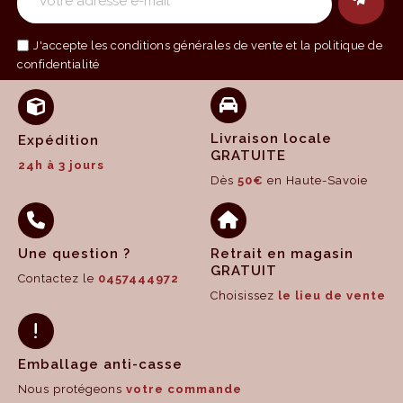
J'accepte les
conditions générales de vente
et la politique de
confidentialité
Livraison locale
Expédition
GRATUITE
24h à 3 jours
Dès
50€
en Haute-Savoie
Une question ?
Retrait en magasin
GRATUIT
Contactez le
0457444972
Choisissez
le lieu de vente
Emballage anti-casse
Nous protégeons
votre commande