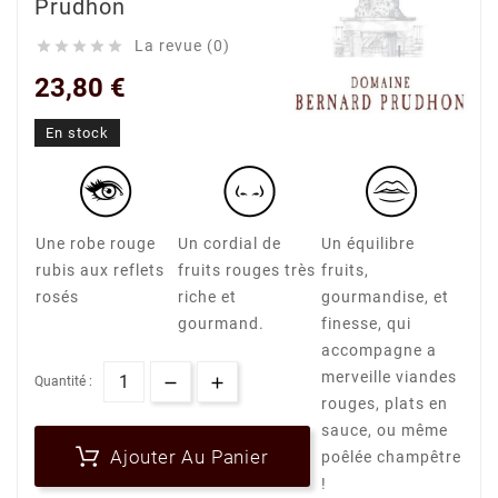
Prudhon
La revue (0)





23,80 €
En stock
Une robe rouge
Un cordial de
Un équilibre
rubis aux reflets
fruits rouges très
fruits,
rosés
riche et
gourmandise, et
gourmand.
finesse, qui
accompagne a
merveille viandes
Quantité :
rouges, plats en
sauce, ou même
Ajouter Au Panier
poêlée champêtre
!