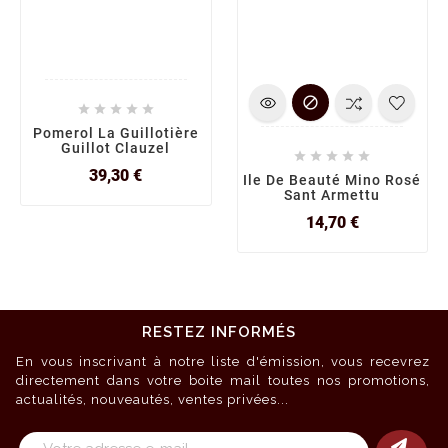






Pomerol La Guillotière
Guillot Clauzel





Prix
39,30 €
Ile De Beauté Mino Rosé
Sant Armettu
Prix
14,70 €
RESTEZ INFORMÉS
En vous inscrivant à notre liste d'émission, vous recevrez
directement dans votre boite mail toutes nos promotions,
actualités, nouveautés, ventes privées...