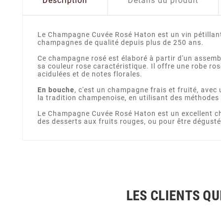
Description
Détails du produit
Le Champagne Cuvée Rosé Haton est un vin pétillant 
champagnes de qualité depuis plus de 250 ans.
Ce champagne rosé est élaboré à partir d'un assembl
sa couleur rose caractéristique. Il offre une robe ro
acidulées et de notes florales.
En bouche
, c'est un champagne frais et fruité, avec
la tradition champenoise, en utilisant des méthodes 
Le Champagne Cuvée Rosé Haton est un excellent choi
des desserts aux fruits rouges, ou pour être dégusté
LES CLIENTS QU