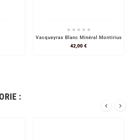





s
Vacqueyras Blanc Minéral Montirius
Pa
Prix
42,00 €
RIE :

