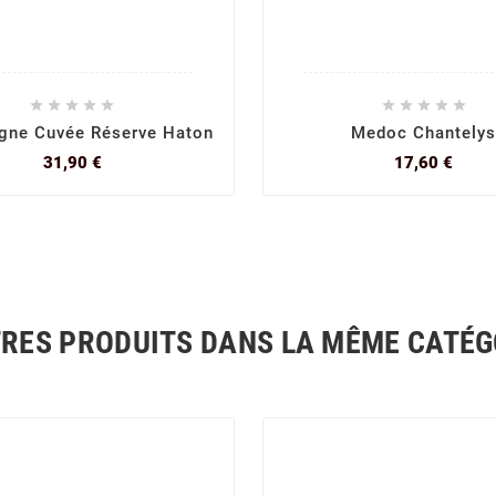










ne Cuvée Réserve Haton
Medoc Chantely
Prix
Prix
31,90 €
17,60 €
TRES PRODUITS DANS LA MÊME CATÉGO