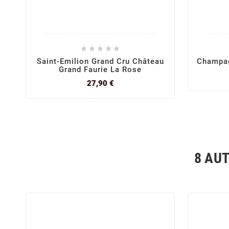





Saint-Emilion Grand Cru Château
Champag
Grand Faurie La Rose
Prix
27,90 €
8 AU