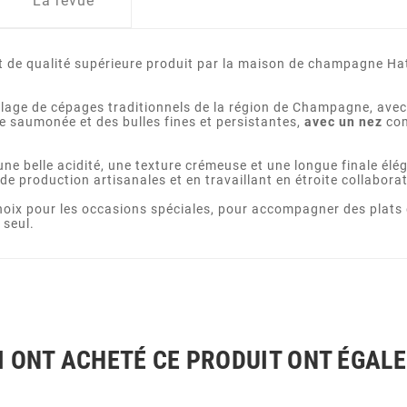
La revue
de qualité supérieure produit par la maison de champagne Haton
age de cépages traditionnels de la région de Champagne, avec u
se saumonée et des bulles fines et persistantes,
avec un nez
com
 une belle acidité, une texture crémeuse et une longue finale é
de production artisanales et en travaillant en étroite collabora
x pour les occasions spéciales, pour accompagner des plats dé
 seul.
I ONT ACHETÉ CE PRODUIT ONT ÉGAL