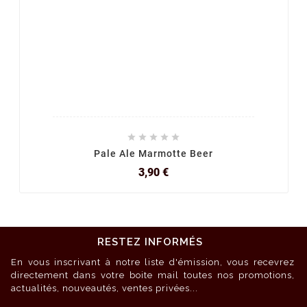





Pale Ale Marmotte Beer
Prix
3,90 €
RESTEZ INFORMÉS
En vous inscrivant à notre liste d'émission, vous recevrez
directement dans votre boite mail toutes nos promotions,
actualités, nouveautés, ventes privées...