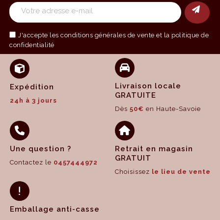
J'accepte les
conditions générales de vente
et la politique de
confidentialité
Livraison locale
Expédition
GRATUITE
24h à 3 jours
Dès
50€
en Haute-Savoie
Une question ?
Retrait en magasin
GRATUIT
Contactez le
0457444972
Choisissez
le lieu de vente
Emballage anti-casse