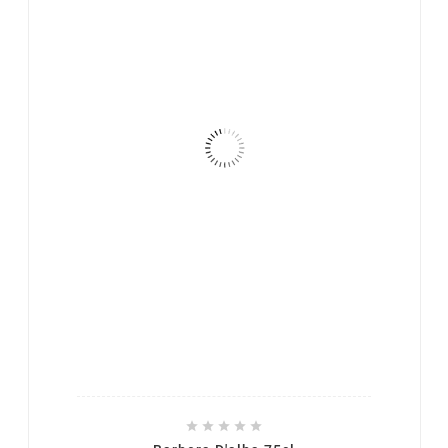




