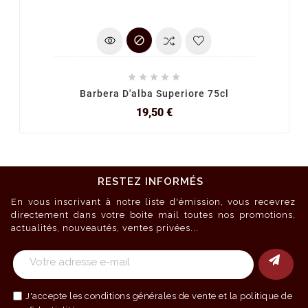






Barbera D'alba Superiore 75cl
Prix
19,50 €
RESTEZ INFORMÉS
En vous inscrivant à notre liste d'émission, vous recevrez
directement dans votre boite mail toutes nos promotions,
actualités, nouveautés, ventes privées...
J'accepte les
conditions générales de vente
et la politique de