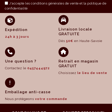
J'accepte les
conditions générales de vente
et la politique de
confidentialité
Livraison locale
Expédition
GRATUITE
24h à 3 jours
Dès
50€
en Haute-Savoie
Une question ?
Retrait en magasin
GRATUIT
Contactez le
0457444972
Choisissez
le lieu de vente
Emballage anti-casse
Nous protégeons
votre commande