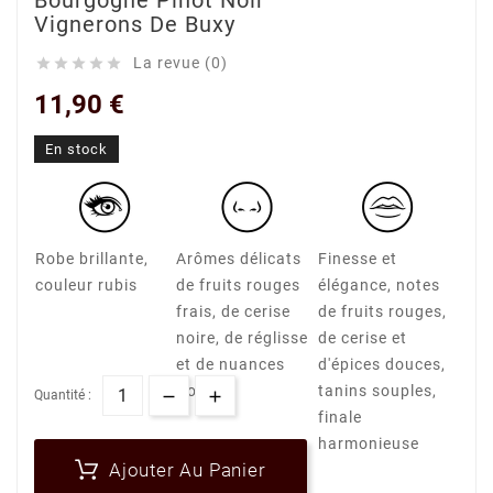
Bourgogne Pinot Noir
Vignerons De Buxy
La revue (0)





11,90 €
En stock
Robe brillante,
Arômes délicats
Finesse et
couleur rubis
de fruits rouges
élégance, notes
frais, de cerise
de fruits rouges,
noire, de réglisse
de cerise et
et de nuances
d'épices douces,
florales
tanins souples,
Quantité :
finale
harmonieuse
Ajouter Au Panier