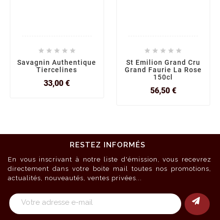










Savagnin Authentique
St Emilion Grand Cru
Tiercelines
Grand Faurie La Rose
150cl
Prix
33,00 €
Prix
56,50 €
RESTEZ INFORMÉS
En vous inscrivant à notre liste d'émission, vous recevrez
directement dans votre boite mail toutes nos promotions,
actualités, nouveautés, ventes privées...