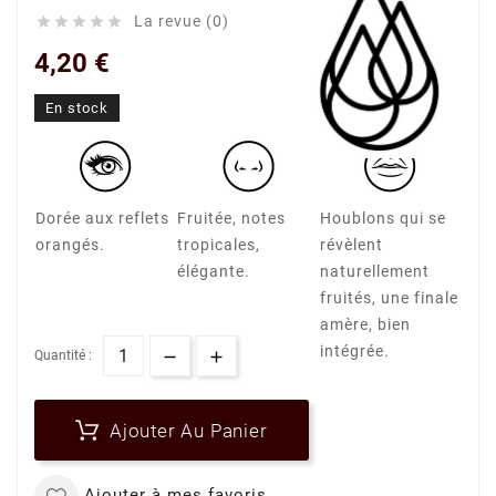
La revue (0)





4,20 €
En stock
Dorée aux reflets
Fruitée, notes
Houblons qui se
orangés.
tropicales,
révèlent
élégante.
naturellement
fruités, une finale
amère, bien
intégrée.
Quantité :
Ajouter Au Panier
Ajouter à mes favoris