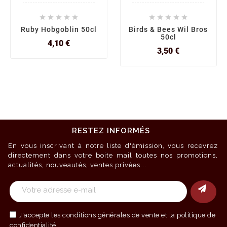










Ruby Hobgoblin 50cl
Birds & Bees Wil Bros
50cl
Prix
4,10 €
Prix
3,50 €
RESTEZ INFORMÉS
En vous inscrivant à notre liste d'émission, vous recevrez
directement dans votre boite mail toutes nos promotions,
actualités, nouveautés, ventes privées...
J'accepte les
conditions générales de vente
et la politique de
confidentialité