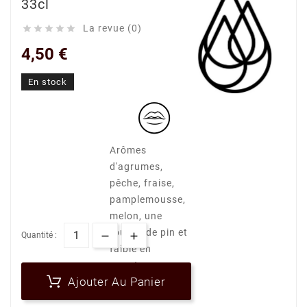
33cl
La revue (0)





4,50 €
En stock
Arômes
d'agrumes,
pêche, fraise,
pamplemousse,
melon, une
touche de pin et
Quantité :
faible en
amertume
Ajouter Au Panier