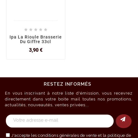





Ipa La Rioule Brasserie
Du Giffre 33cl
Prix
3,90 €
RESTEZ INFORMÉS
En vous inscrivant à notre liste d'émission, vous recevrez
directement dans votre boite mail toutes nos promotions,
actualités, nouveautés, ventes privées...
J'accepte les
conditions générales de vente
et la politique de