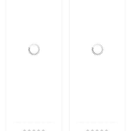









