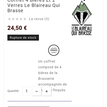
Coffret 4 Bières Et 2
Verres Le Blaireau Qui
Brasse
La revue (0)





24,50 €
Rupture de stock
Un coffret
composé de 4
bières de la
Brasserie
accompagnés de
2 verres floqués.
Quantité :