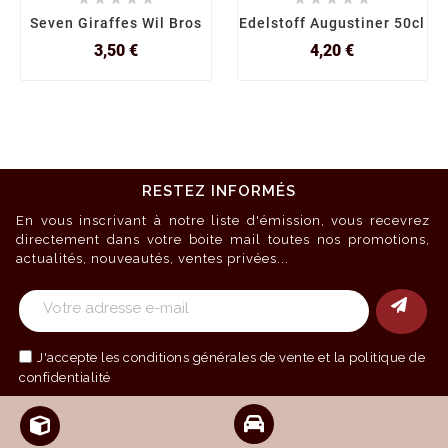
Seven Giraffes Wil Bros
Edelstoff Augustiner 50cl
Prix
Prix
3,50 €
4,20 €
RESTEZ INFORMÉS
En vous inscrivant à notre liste d'émission, vous recevrez
directement dans votre boite mail toutes nos promotions,
actualités, nouveautés, ventes privées...
J'accepte les
conditions générales de vente
et la politique de
confidentialité