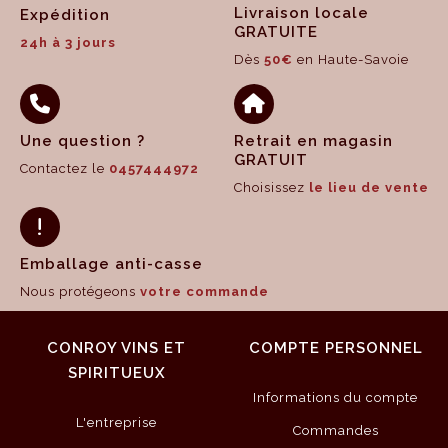
Livraison locale
Expédition
GRATUITE
24h à 3 jours
Dès
50€
en Haute-Savoie
Une question ?
Retrait en magasin
GRATUIT
Contactez le
0457444972
Choisissez
le lieu de vente
Emballage anti-casse
Nous protégeons
votre commande
CONROY VINS ET
COMPTE PERSONNEL
SPIRITUEUX
Informations du compte
L'entreprise
Commandes