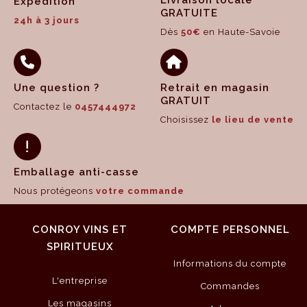
Livraison locale
Expédition
GRATUITE
24h à 3 jours
Dès
50€
en Haute-Savoie
Une question ?
Retrait en magasin
GRATUIT
Contactez le
0457444972
Choisissez
le lieu de vente
Emballage anti-casse
Nous protégeons
votre commande
CONROY VINS ET
COMPTE PERSONNEL
SPIRITUEUX
Informations du compte
L'entreprise
Commandes
Les magasins