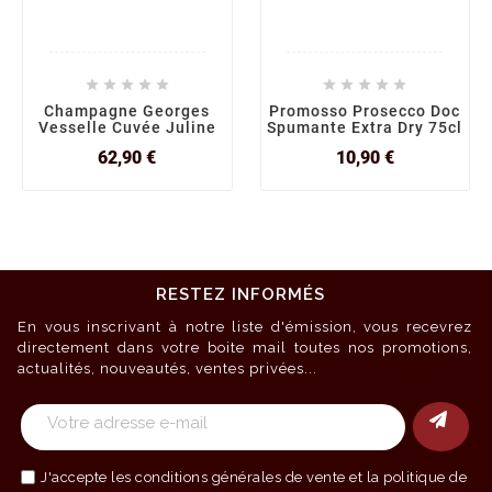










Champagne Georges
Promosso Prosecco Doc
Vesselle Cuvée Juline
Spumante Extra Dry 75cl
Prix
Prix
62,90 €
10,90 €
RESTEZ INFORMÉS
En vous inscrivant à notre liste d'émission, vous recevrez
directement dans votre boite mail toutes nos promotions,
actualités, nouveautés, ventes privées...
J'accepte les
conditions générales de vente
et la politique de