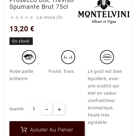
Prosecco Doc Treviso
Spumante Brut 75cl
La revue (0)





13,20 €
En stock
Robe paille
Fruité, frais.
Le goût est bien
brillante
équilibré, avec
une acidité qui
met en valeur
unefraîcheur
aromatique,
Quantité :
finale très
agréable.
Ajouter Au Panier