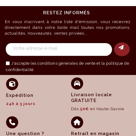
RESTEZ INFORMÉS
En vous inscrivant à notre liste d'émission, vous recevrez
directement dans votre boite mail toutes nos promotions,
actualités, nouveautés, ventes privées...
J'accepte les
conditions générales de vente
et la politique de
confidentialité
Livraison locale
Expédition
GRATUITE
24h à 3 jours
Dès
50€
en Haute-Savoie
Une question ?
Retrait en magasin