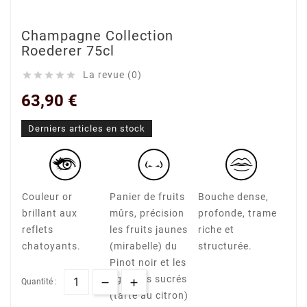
Champagne Collection
Roederer 75cl
La revue (0)





63,90 €
Derniers articles en stock
Couleur or
Panier de fruits
Bouche dense,
brillant aux
mûrs, précision
profonde, trame
reflets
les fruits jaunes
riche et
chatoyants.
(mirabelle) du
structurée.
Pinot noir et les
agrumes sucrés
Quantité :
(tarte au citron)