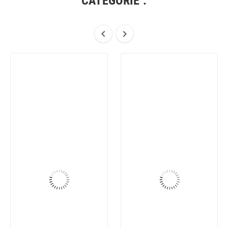
CATÉGORIE :

