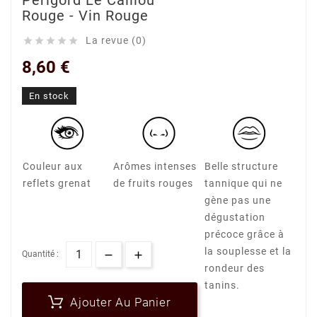
Perigord Le Caillou
Rouge - Vin Rouge
La revue (0)





8,60 €
En stock
Couleur aux
Arômes intenses
Belle structure
reflets grenat
de fruits rouges
tannique qui ne
gène pas une
dégustation
précoce grâce à
la souplesse et la
Quantité :
rondeur des
tanins.
Ajouter Au Panier