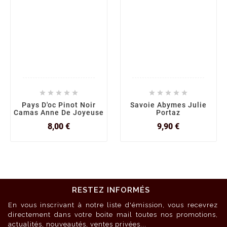










Pays D'oc Pinot Noir
Savoie Abymes Julie
Camas Anne De Joyeuse
Portaz
Prix
Prix
8,00 €
9,90 €
RESTEZ INFORMÉS
En vous inscrivant à notre liste d'émission, vous recevrez
directement dans votre boite mail toutes nos promotions,
actualités, nouveautés, ventes privées...