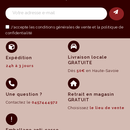
J'accepte les
conditions générales de vente
et la politique de
confidentialité
Livraison locale
Expédition
GRATUITE
24h à 3 jours
Dès
50€
en Haute-Savoie
Une question ?
Retrait en magasin
GRATUIT
Contactez le
0457444972
Choisissez
le lieu de vente
Emballage anti-casse