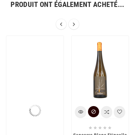
PRODUIT ONT ÉGALEMENT ACHETÉ...








Sancerre Blanc Etincelle