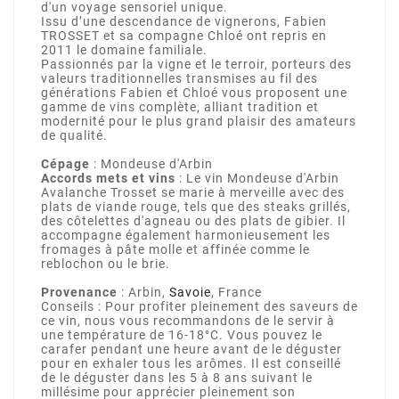
d'un voyage sensoriel unique.
Issu d’une descendance de vignerons, Fabien
TROSSET et sa compagne Chloé ont repris en
2011 le domaine familiale.
Passionnés par la vigne et le terroir, porteurs des
valeurs traditionnelles transmises au fil des
générations Fabien et Chloé vous proposent une
gamme de vins complète, alliant tradition et
modernité pour le plus grand plaisir des amateurs
de qualité.
Cépage
: Mondeuse d'Arbin
Accords mets et vins
: Le vin Mondeuse d'Arbin
Avalanche Trosset se marie à merveille avec des
plats de viande rouge, tels que des steaks grillés,
des côtelettes d'agneau ou des plats de gibier. Il
accompagne également harmonieusement les
fromages à pâte molle et affinée comme le
reblochon ou le brie.
Provenance
: Arbin,
Savoie
, France
Conseils : Pour profiter pleinement des saveurs de
ce vin, nous vous recommandons de le servir à
une température de 16-18°C. Vous pouvez le
carafer pendant une heure avant de le déguster
pour en exhaler tous les arômes. Il est conseillé
de le déguster dans les 5 à 8 ans suivant le
millésime pour apprécier pleinement son