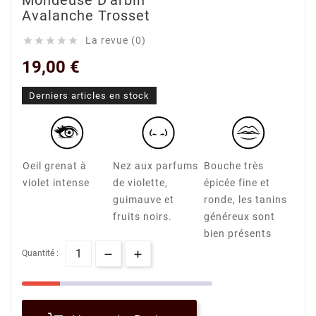
Mondeuse D'arbin
Avalanche Trosset
La revue (0)





19,00 €
Derniers articles en stock
Oeil grenat à
Nez aux parfums
Bouche très
violet intense
de violette,
épicée fine et
guimauve et
ronde, les tanins
fruits noirs.
généreux sont
bien présents
Quantité :