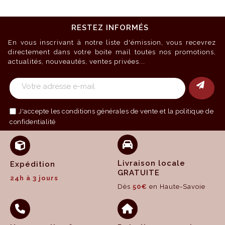
RESTEZ INFORMÉS
En vous inscrivant à notre liste d'émission, vous recevrez
directement dans votre boite mail toutes nos promotions,
actualités, nouveautés, ventes privées...
J'accepte les
conditions générales de vente
et la politique de
confidentialité
Livraison locale
Expédition
GRATUITE
24h à 3 jours
Dès
50€
en Haute-Savoie