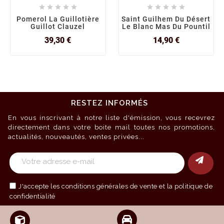










Pomerol La Guillotière
Saint Guilhem Du Désert
Guillot Clauzel
Le Blanc Mas Du Pountil
Prix
Prix
39,30 €
14,90 €
RESTEZ INFORMÉS
En vous inscrivant à notre liste d'émission, vous recevrez
directement dans votre boite mail toutes nos promotions,
actualités, nouveautés, ventes privées...
J'accepte les
conditions générales de vente
et la politique de
confidentialité