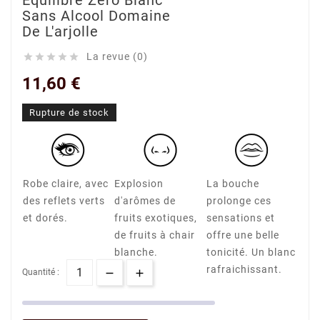
Equilibre Zéro Blanc
Sans Alcool Domaine
De L'arjolle
La revue (0)





11,60 €
Rupture de stock
Robe claire, avec
Explosion
La bouche
des reflets verts
d'arômes de
prolonge ces
et dorés.
fruits exotiques,
sensations et
de fruits à chair
offre une belle
blanche.
tonicité. Un blanc
rafraichissant.
Quantité :