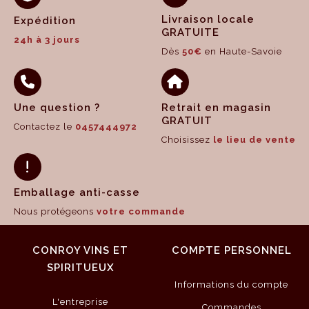
Livraison locale
Expédition
GRATUITE
24h à 3 jours
Dès
50€
en Haute-Savoie
Une question ?
Retrait en magasin
GRATUIT
Contactez le
0457444972
Choisissez
le lieu de vente
Emballage anti-casse
Nous protégeons
votre commande
CONROY VINS ET
COMPTE PERSONNEL
SPIRITUEUX
Informations du compte
L'entreprise
Commandes