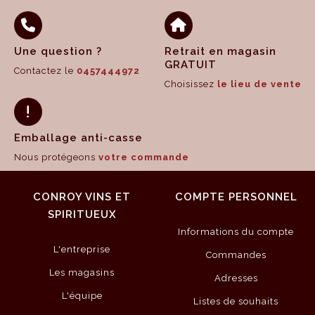
Une question ?
Retrait en magasin
GRATUIT
Contactez le
0457444972
Choisissez
le lieu de vente
Emballage anti-casse
Nous protégeons
votre commande
CONROY VINS ET
COMPTE PERSONNEL
SPIRITUEUX
Informations du compte
L'entreprise
Commandes
Les magasins
Adresses
L'équipe
Listes de souhaits