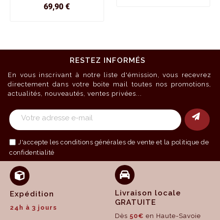
Prix
69,90 €
RESTEZ INFORMÉS
En vous inscrivant à notre liste d'émission, vous recevrez
directement dans votre boite mail toutes nos promotions,
actualités, nouveautés, ventes privées...
J'accepte les
conditions générales de vente
et la politique de
confidentialité
Livraison locale
Expédition
GRATUITE
24h à 3 jours
Dès
50€
en Haute-Savoie