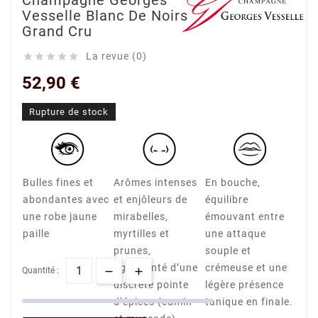
Champagne Georges
Vesselle Blanc De Noirs
Grand Cru
La revue (0)





52,90 €
Rupture de stock
Bulles fines et
Arômes intenses
En bouche,
abondantes avec
et enjôleurs de
équilibre
une robe jaune
mirabelles,
émouvant entre
paille
myrtilles et
une attaque
prunes,
souple et
agrémenté d’une
crémeuse et une
Quantité :
discrète pointe
légère présence
d’épices (cumin
tanique en finale.