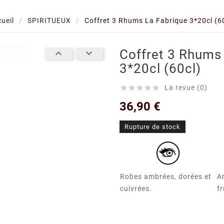
ueil
SPIRITUEUX
Coffret 3 Rhums La Fabrique 3*20cl (6
Coffret 3 Rhums


3*20cl (60cl)
La revue (0)





36,90 €
Rupture de stock
Robes ambrées, dorées et
A
cuivrées.
fr