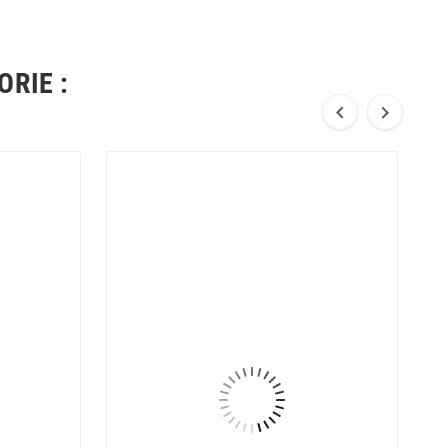
RIE :

