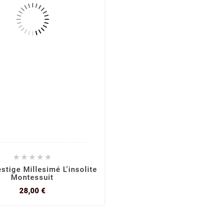





stige Millesimé L'insolite
Montessuit
Prix
28,00 €