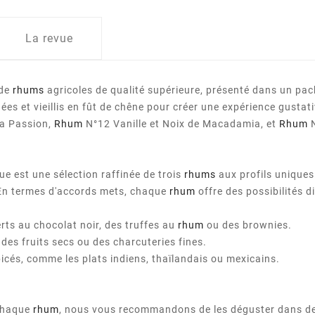
La revue
 de
rhums
agricoles de qualité supérieure, présenté dans un pa
es et vieillis en fût de chêne pour créer une expérience gusta
la Passion,
Rhum
N°12 Vanille et Noix de Macadamia, et
Rhum
N
e est une sélection raffinée de trois
rhums
aux profils unique
En termes d'accords mets, chaque
rhum
offre des possibilités di
rts au chocolat noir, des truffes au
rhum
ou des brownies.
 des fruits secs ou des charcuteries fines.
icés, comme les plats indiens, thaïlandais ou mexicains.
 chaque
rhum
, nous vous recommandons de les déguster dans de