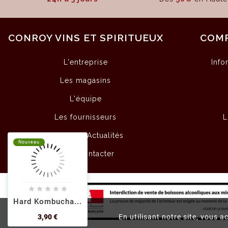
CONROY VINS ET SPIRITUEUX
COM
L'entreprise
Info
Les magasins
L'équipe
Les fournisseurs
L
Articles & Actualités
Nouveau
Nouveau
Nouveau
Nouveau
Nouveau
Nous contacter

























Hard Kombucha...
Hard Kombucha...
Hard Kombucha...
Hard Kombucha...
Hard Kombucha...
Prix
Prix
Prix
Prix
Prix
3,90 €
3,90 €
3,90 €
3,90 €
3,90 €
En utilisant notre site, vous a