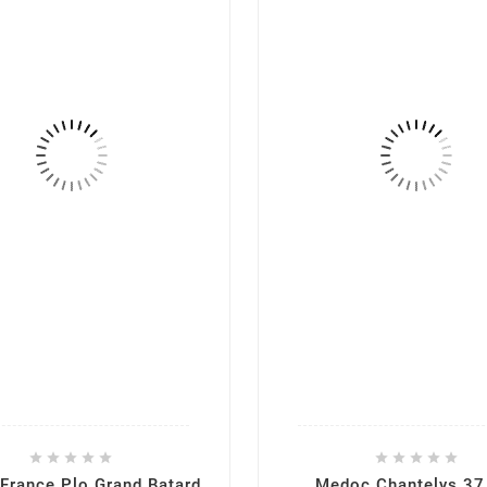










 France Plo Grand Batard
Medoc Chantelys 37