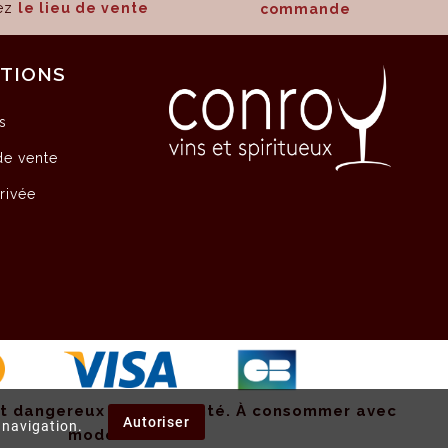
sez
le lieu de vente
commande
ATIONS
s
de vente
privée
st dangereux pour la santé.
À consommer avec
Autoriser
e navigation.
modération.