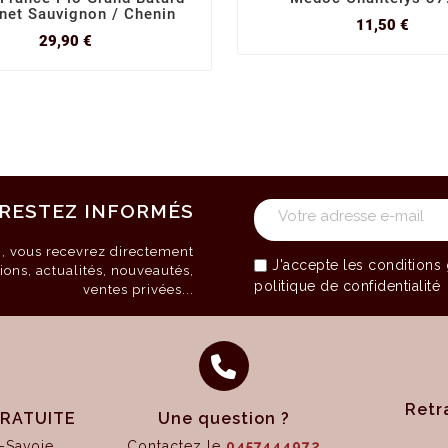
net Sauvignon / Chenin
Prix
11,50 €
Prix
29,90 €
RESTEZ INFORMÉS
on, vous recevrez directement
J'accepte les
conditions 
ions, actualités, nouveautés,
politique de confidentialité
ventes privées...
Retr
 GRATUITE
Une question ?
-Savoie
Contactez le
0457444972