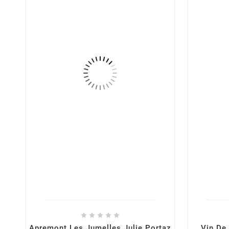





Apremont Les Jumelles Julie Portaz
Vin De