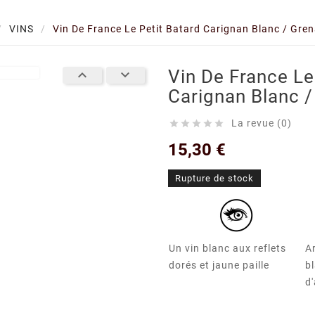
VINS
Vin De France Le Petit Batard Carignan Blanc / Gren
Vin De France Le


Carignan Blanc /
La revue (0)





15,30 €
Rupture de stock
Un vin blanc aux reflets
A
dorés et jaune paille
bl
d