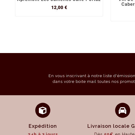
Caber
Prix
12,00 €
En vous inscrivant à notre liste d'émissi
dans votre boite mail toutes nos promot
Expédition
Livraison locale
24h à 3 jours
Dès
50€
en Haute