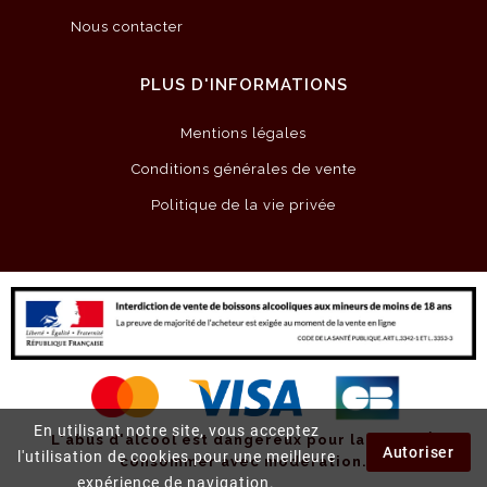
Nous contacter
PLUS D'INFORMATIONS
Mentions légales
Conditions générales de vente
Politique de la vie privée
En utilisant notre site, vous acceptez
L'abus d'alcool est dangereux pour la santé.
À
Autoriser
l'utilisation de cookies pour une meilleure
consommer avec modération.
expérience de navigation.