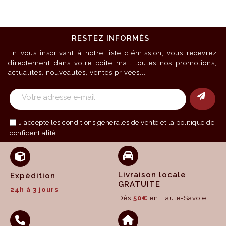
RESTEZ INFORMÉS
En vous inscrivant à notre liste d'émission, vous recevrez
directement dans votre boite mail toutes nos promotions,
actualités, nouveautés, ventes privées...
J'accepte les
conditions générales de vente
et la politique de
confidentialité
Livraison locale
Expédition
GRATUITE
24h à 3 jours
Dès
50€
en Haute-Savoie