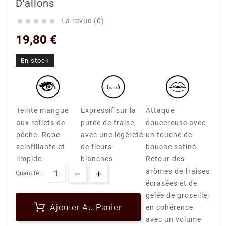
D'allons
La revue (0)





19,80 €
En stock
Teinte mangue
Expressif sur la
Attaque
aux reflets de
purée de fraise,
doucereuse avec
pêche. Robe
avec une légèreté
un touché de
scintillante et
de fleurs
bouche satiné.
limpide
blanches
Retour des
arômes de fraises
Quantité :
écrasées et de
gelée de groseille,
Ajouter Au Panier
en cohérence
avec un volume