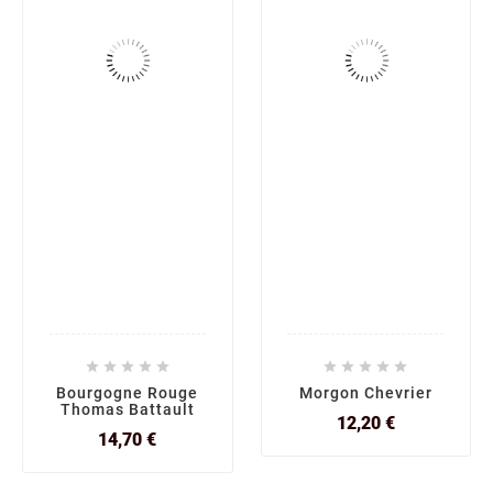










Bourgogne Rouge
Morgon Chevrier
Thomas Battault
Prix
12,20 €
Prix
14,70 €