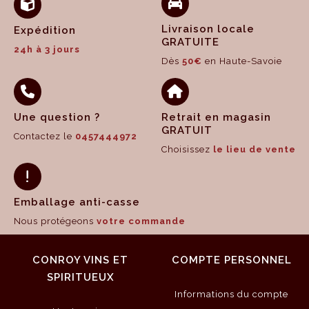
Livraison locale
Expédition
GRATUITE
24h à 3 jours
Dès
50€
en Haute-Savoie
Une question ?
Retrait en magasin
GRATUIT
Contactez le
0457444972
Choisissez
le lieu de vente
Emballage anti-casse
Nous protégeons
votre commande
CONROY VINS ET
COMPTE PERSONNEL
SPIRITUEUX
Informations du compte