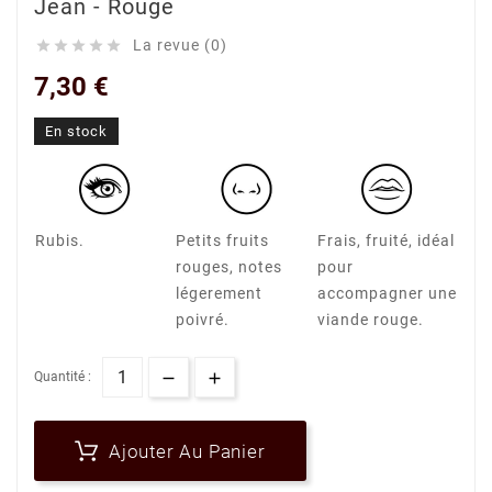
Jean - Rouge
La revue (0)





7,30 €
En stock
Rubis.
Petits fruits
Frais, fruité, idéal
rouges, notes
pour
légerement
accompagner une
poivré.
viande rouge.
Quantité :
Ajouter Au Panier