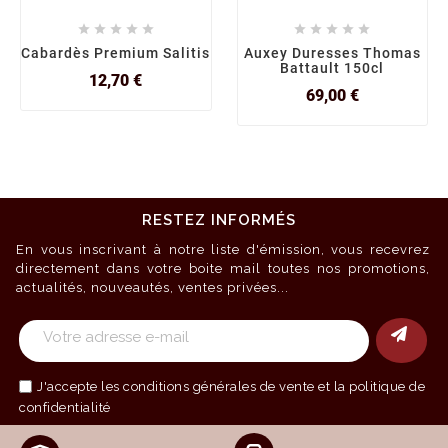










Cabardès Premium Salitis
Auxey Duresses Thomas
Battault 150cl
Prix
12,70 €
Prix
69,00 €
RESTEZ INFORMÉS
En vous inscrivant à notre liste d'émission, vous recevrez
directement dans votre boite mail toutes nos promotions,
actualités, nouveautés, ventes privées...
J'accepte les
conditions générales de vente
et la politique de
confidentialité