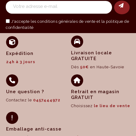
J'accepte les
conditions générales de vente
et la politique de
confidentialité
Livraison locale
Expédition
GRATUITE
24h à 3 jours
Dès
50€
en Haute-Savoie
Une question ?
Retrait en magasin
GRATUIT
Contactez le
0457444972
Choisissez
le lieu de vente
Emballage anti-casse