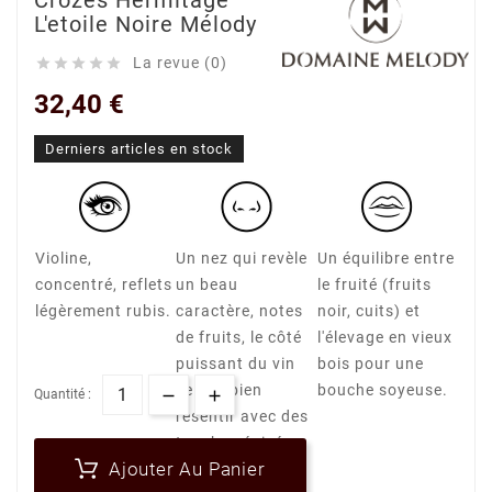
Crozes Hermitage
L'etoile Noire Mélody
La revue (0)





32,40 €
Derniers articles en stock
Violine,
Un nez qui revèle
Un équilibre entre
concentré, reflets
un beau
le fruité (fruits
légèrement rubis.
caractère, notes
noir, cuits) et
de fruits, le côté
l'élevage en vieux
puissant du vin
bois pour une
se fait bien
bouche soyeuse.
Quantité :
resentir avec des
touches épicés,
Ajouter Au Panier
et délicatement