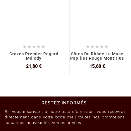










Crozes Premier Regard
Côtes Du Rhône La Muse
Mélody
Papilles Rouge Montirius
Prix
Prix
21,80 €
15,60 €
RESTEZ INFORMÉS
En vous inscrivant à notre liste d'émission, vous recevrez
directement dans votre boite mail toutes nos promotions,
actualités, nouveautés, ventes privées...