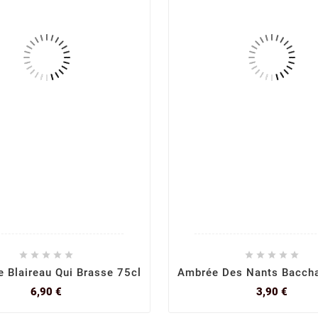










e Blaireau Qui Brasse 75cl
Ambrée Des Nants Baccha
Prix
Prix
6,90 €
3,90 €