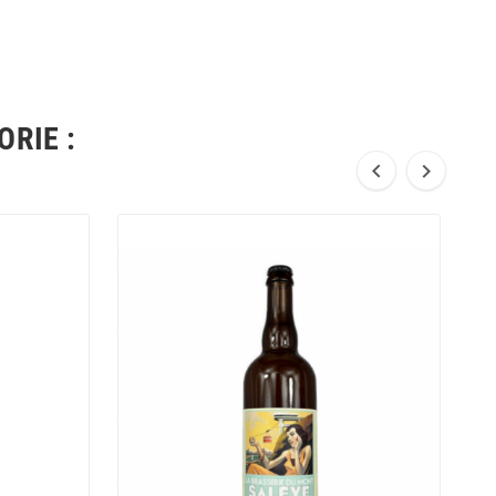
RIE :

