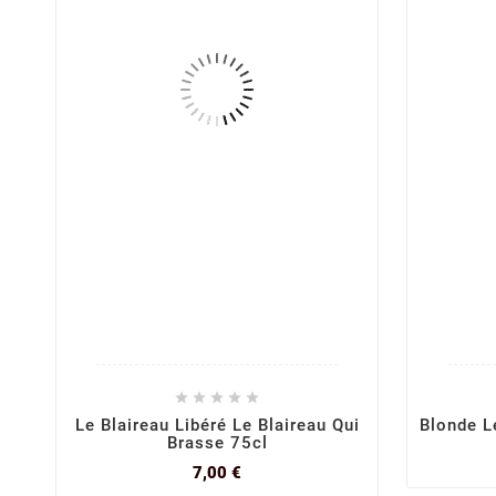





Le Blaireau Libéré Le Blaireau Qui
Blonde L
Brasse 75cl
Prix
7,00 €