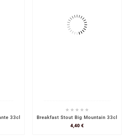





nte 33cl
Breakfast Stout Big Mountain 33cl
Prix
4,40 €