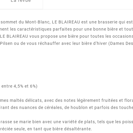
La revue
 sommet du Mont-Blanc, LE BLAIREAU est une brasserie qui est p
tement les caractéristiques parfaites pour une bonne bière et to
. LE BLAIREAU vous propose une bière pour toutes les occasions,
 Pilsen ou de vous réchauffer avec leur bière d'hiver (Dames De
t entre 4,5% et 6%)
ômes maltés délicats, avec des notes légèrement fruitées et flora
frant des nuances de céréales, de houblon et parfois des touch
rasse se marie bien avec une variété de plats, tels que les poiss
préciée seule, en tant que bière désaltérante.