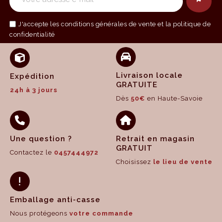
J'accepte les
conditions générales de vente
et la politique de
confidentialité
Livraison locale
Expédition
GRATUITE
24h à 3 jours
Dès
50€
en Haute-Savoie
Une question ?
Retrait en magasin
GRATUIT
Contactez le
0457444972
Choisissez
le lieu de vente
Emballage anti-casse
Nous protégeons
votre commande