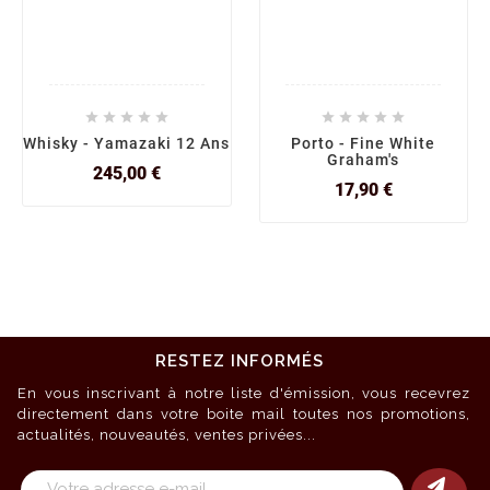










Whisky - Yamazaki 12 Ans
Porto - Fine White
Graham's
Prix
245,00 €
Prix
17,90 €
RESTEZ INFORMÉS
En vous inscrivant à notre liste d'émission, vous recevrez
directement dans votre boite mail toutes nos promotions,
actualités, nouveautés, ventes privées...