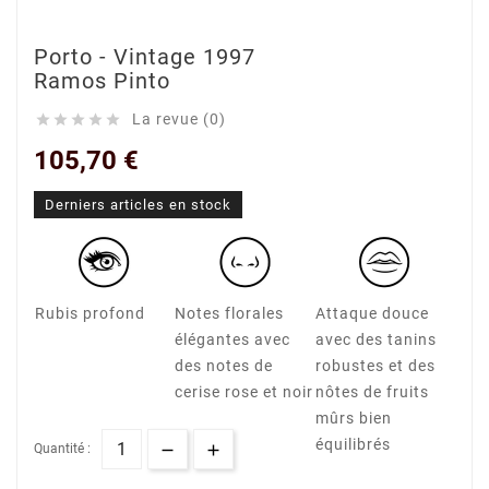
Porto - Vintage 1997
Ramos Pinto
La revue (0)





105,70 €
Derniers articles en stock
Rubis profond
Notes florales
Attaque douce
élégantes avec
avec des tanins
des notes de
robustes et des
cerise rose et noir
nôtes de fruits
mûrs bien
équilibrés
Quantité :