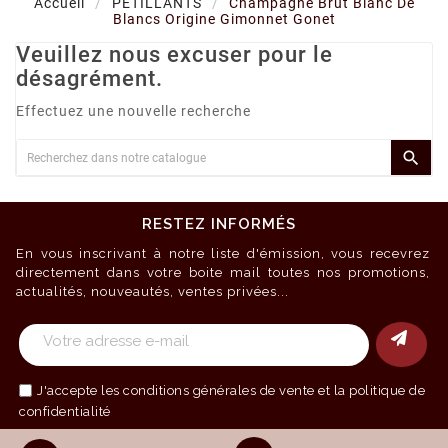
Accueil
PETILLANTS
Champagne Brut Blanc De
Blancs Origine Gimonnet Gonet
Veuillez nous excuser pour le
désagrément.
Effectuez une nouvelle recherche

RESTEZ INFORMÉS
En vous inscrivant à notre liste d'émission, vous recevrez
directement dans votre boite mail toutes nos promotions,
actualités, nouveautés, ventes privées...
J'accepte les
conditions générales de vente
et la politique de
confidentialité