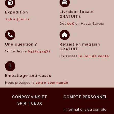
Livraison locale
Expédition
GRATUITE
24h à 3 jours
Dès
50€
en Haute-Savoie
Une question ?
Retrait en magasin
GRATUIT
Contactez le
0457444972
Choisissez
le lieu de vente
Emballage anti-casse
Nous protégeons
votre commande
CONROY VINS ET
COMPTE PERSONNEL
SPIRITUEUX
Informations du compte