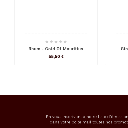





Rhum - Gold Of Mauritius
Gin
Prix
55,50 €
En vous inscrivant à notre liste d'émissi
dans votre boite mail toutes nos promot