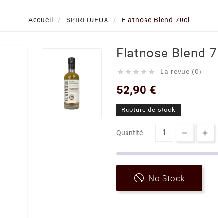
Accueil
SPIRITUEUX
Flatnose Blend 70cl
Flatnose Blend 7
La revue (0)





52,90 €
Rupture de stock
Quantité :
No Stock