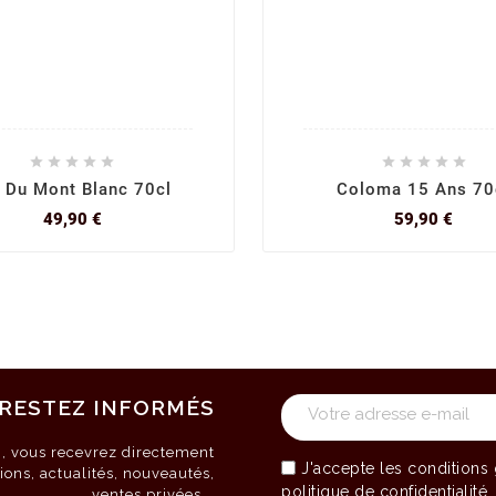










 Du Mont Blanc 70cl
Coloma 15 Ans 70
Prix
Prix
49,90 €
59,90 €
RESTEZ INFORMÉS
on, vous recevrez directement
J'accepte les
conditions 
ions, actualités, nouveautés,
politique de confidentialité
ventes privées...