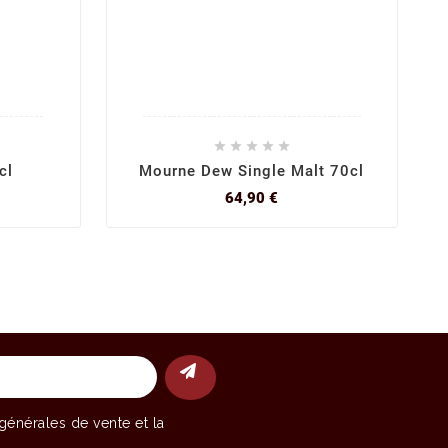





cl
Mourne Dew Single Malt 70cl
Prix
64,90 €
générales de vente
et la