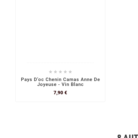





Pays D'oc Chenin Camas Anne De
Joyeuse - Vin Blanc
Prix
7,90 €
8 AU